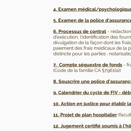
4. Examen médical/psychologique 
5. Examen de la police d'assuranc
6. Processus de contrat
- rédaction
d'exécution, l'identification des fou
divulgation de la façon dont les fra
paiement des frais médicaux de la po
distincte pour les parties ; notaris
7. Compte séquestre de fonds
- f
(Code de la famille CA §7961(a))
8. Souscrire une police d'assuran
9. Calendrier du cycle de FIV - dé
10. Action en justice pour établir la 
11. Projet de plan hospitalier
(facult
12. Jugement certifié soumis à l'h