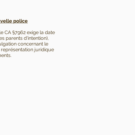
velle police
le CA §7962 exige la date
es parents d'intention),
vulgation concernant le
 représentation juridique
ments.